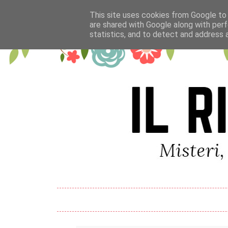
This site uses cookies from Google to d
are shared with Google along with perf
statistics, and to detect and address 