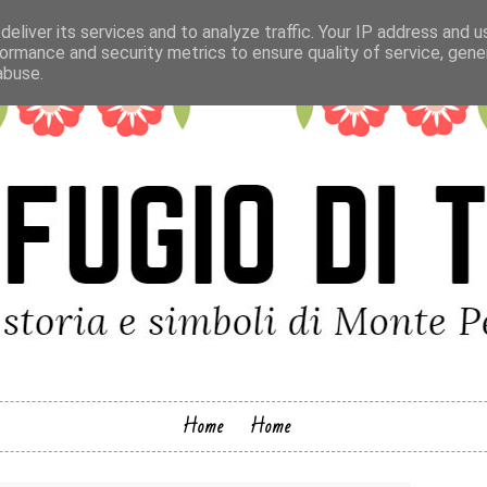
eliver its services and to analyze traffic. Your IP address and 
ormance and security metrics to ensure quality of service, gen
abuse.
Home
Home