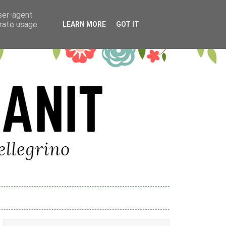
user-agent
erate usage
LEARN MORE
GOT IT