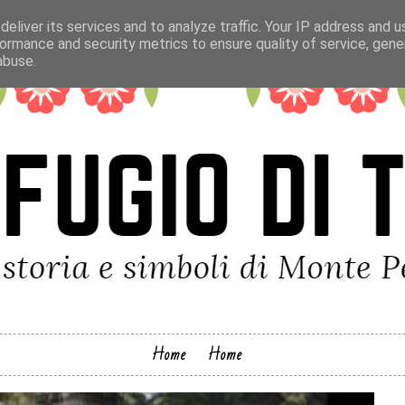
eliver its services and to analyze traffic. Your IP address and 
ormance and security metrics to ensure quality of service, gen
abuse.
Home
Home