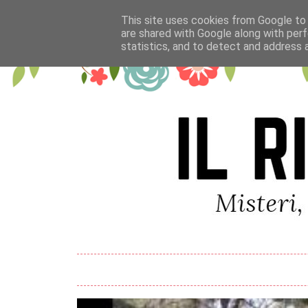
This site uses cookies from Google to d
are shared with Google along with perf
statistics, and to detect and address 