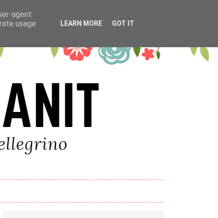
user-agent
erate usage
LEARN MORE
GOT IT